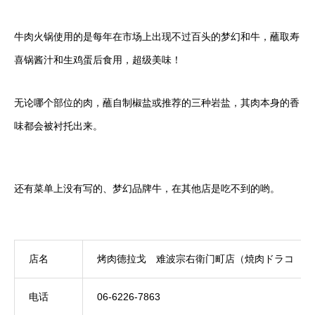
牛肉火锅使用的是每年在市场上出现不过百头的梦幻和牛，蘸取寿
喜锅酱汁和生鸡蛋后食用，超级美味！
无论哪个部位的肉，蘸自制椒盐或推荐的三种岩盐，其肉本身的香
味都会被衬托出来。
还有菜单上没有写的、梦幻品牌牛，在其他店是吃不到的哟。
店名
烤肉德拉戈 难波宗右衛门町店（焼肉ドラコ な
电话
06-6226-7863