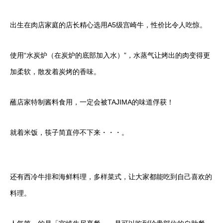
出生在肉店家庭的店长精心选用A5级宫崎牛，性价比令人吃惊。
使用“水炭炉（在炭炉的底部加入水）”，水蒸气让烤出的肉变得更
加柔软，散发着炭烤的香味。
蘸店家特制酱料食用，一定会被TAJIMA的味道俘获！
就着米饭，筷子简直停不下来・・・。
还有西冷牛排和海鲜料理，多样菜式，让大家都能吃到自己喜欢的
料理。