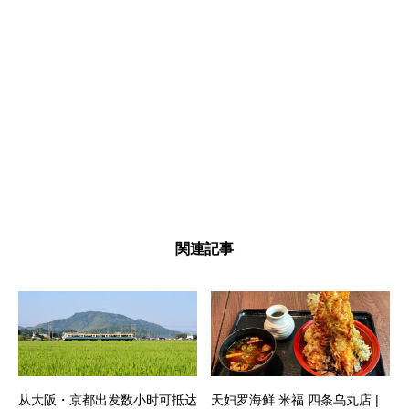
関連記事
从大阪・京都出发数小时可抵达
天妇罗海鲜 米福 四条乌丸店 |