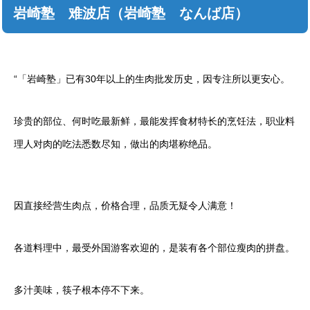
岩崎塾 难波店（岩崎塾 なんば店）
“「岩崎塾」已有30年以上的生肉批发历史，因专注所以更安心。
珍贵的部位、何时吃最新鲜，最能发挥食材特长的烹饪法，职业料
理人对肉的吃法悉数尽知，做出的肉堪称绝品。
因直接经营生肉点，价格合理，品质无疑令人满意！
各道料理中，最受外国游客欢迎的，是装有各个部位瘦肉的拼盘。
多汁美味，筷子根本停不下来。