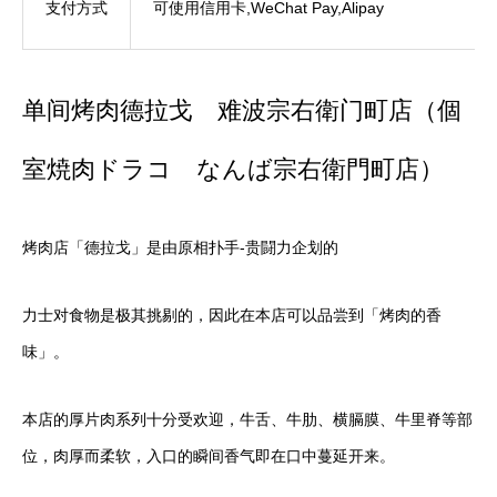
支付方式
可使用信用卡,WeChat Pay,Alipay
单间烤肉德拉戈 难波宗右衛门町店（個
室焼肉ドラコ なんば宗右衛門町店）
烤肉店「德拉戈」是由原相扑手-贵闘力企划的
力士对食物是极其挑剔的，因此在本店可以品尝到「烤肉的香
味」。
本店的厚片肉系列十分受欢迎，牛舌、牛肋、横膈膜、牛里脊等部
位，肉厚而柔软，入口的瞬间香气即在口中蔓延开来。