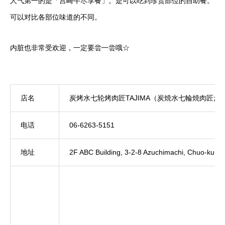
人气第一的是「宫崎牛尽享餐」。是可以吃到珍贵部位的自助餐。
可以对比各部位味道的不同。
内脏也非常受欢迎，一定要尝一尝哦☆
店名
炭烤水七轮烤肉匠TAJIMA（炭焼水七輪焼肉匠た
电话
06-6263-5151
地址
2F ABC Building, 3-2-8 Azuchimachi, Chuo-ku, O