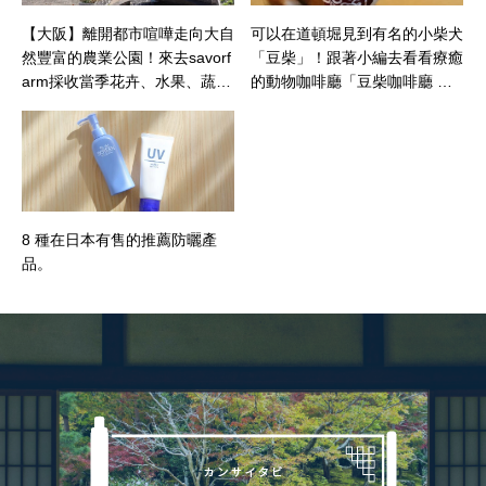
【大阪】離開都市喧嘩走向大自
可以在道頓堀見到有名的小柴犬
然豐富的農業公園！來去savorf
「豆柴」！跟著小編去看看療癒
arm採收當季花卉、水果、蔬菜
的動物咖啡廳「豆柴咖啡廳 大
吧！
阪店」
8 種在日本有售的推薦防曬產
品。