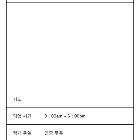
지도
영업 시간
9：00am – 6：00pm
정기 휴일
연중 무휴