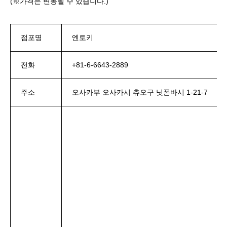
(※가격은 변동될 수 있습니다.)
점포명
엔토키
전화
+81-6-6643-2889
주소
오사카부 오사카시 츄오구 닛폰바시 1-21-7