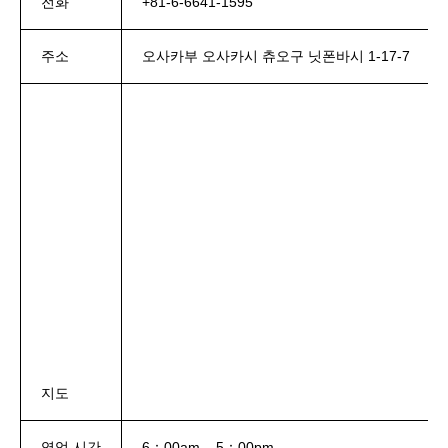
전화
+81-6-6641-1595
주소
오사카부 오사카시 츄오구 닛폰바시 1-17-7
지도
영업 시간
6：00am – 5：00pm