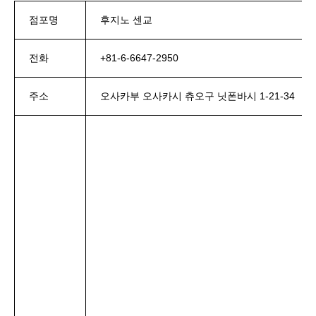
점포명
후지노 센교
전화
+81-6-6647-2950
주소
오사카부 오사카시 츄오구 닛폰바시 1-21-34