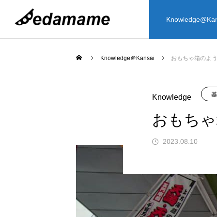
Knowledge@Kan
大阪
食
Knowledge＠Kansai
おもちゃ箱のよ
食
基
Knowledge
おもちゃ
2023.08.10
Knowledge
大阪のおすすめ観光案内所8か所を紹
天ぷら海鮮 米福 四条烏丸店 | 安くて
大阪周辺（関西地区）のおすすめ夜
関西地区のおすすめ温泉5選
日本で買えるドリップバッグコーヒ
外国人向けの浮世絵に関連する日本
外国人向けの浮世絵に関連する日本
介
旨い！天ぷらと海鮮、お寿司、お酒
スポット
おすすめ8選
産6選を紹介
産6選を紹介
2023.07.13
日本に来たら食べてほしいおすすめ
思う存分楽しめるお店！
2024.01.18
2024.04.12
2023.11.20
2024.12.09
2025.02.06
2025.02.06