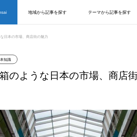
sai
地域から記事を探す
テーマから記事を探す
京都
観
兵庫
うな日本の市場、商店街の魅力
文化
Mystery Journey
本知識
おでんの謎：「関西謎学の旅」Journey
箱のような日本の市場、商店
06
Knowledge
Mystery Journey
景
ー
土
土
大阪（新世界・難波・北区周辺）でお
天ぷら割烹矢野 | 絶品天ぷらと絶品手
大阪周辺（関西近郊）のおすすめお城
奈良の伝統的な寿司。奈良に行ったら
日本で買えるキャンディーおすすめ8
日本土産として外国人におすすめのペ
日本土産として外国人におすすめのペ
を
すすめの串カツ店さん4選！老舗から
打ちそばが楽しめる「天ぷら割烹」の
4選
必ず食べたい老舗「柿の葉ずし」5
選
ンケース6選を紹介
ンケース6選を紹介
丼料理！
神社とお寺の違い6つをわかりやすく解説し
修験道の謎：「関西謎学の旅」Journey
穴場までご紹介
人気店！
選。
2024.01.19
2024.03.29
2023.10.10
2023.06.07
2024.12.04
2025.02.03
2025.02.03