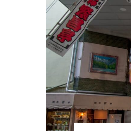
urney11
関西特有の丼も紹介