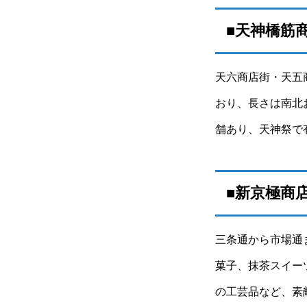
■天神橋筋
天六商店街・天五
おり、長さは南北
舗あり、天神祭で
■新京極商
三条通から市場通
菓子、抹茶スイー
の工芸品など、素