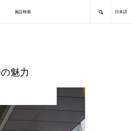
施設検索
日本語
買
奈良
基本知識
Mystery Journey
京都・大阪旅行の安い時期とは？旅費を
街の魅力
抑えるための3つのポイントも紹介
Knowledge
Kn
食
大阪のガチャガチャスポットおすすめ
天ぷら京星 | 14年連続ミシュランガイ
大人気のカピバラや希少な鳥ハシビロ
奈良産の大和野菜を使用した草鍋と地
日本で買えるインスタントコーヒーお
日本土産におすすめの着物に関係する
日本土産におすすめの着物に関係する
6選
ド掲載店。京都が誇る天ぷらの名店！
コウと触れ合える「神戸どうぶつ王
酒がおいしい「豐樂 （とよのあか
すすめ8選
アイテム6選を紹介｜外国人向け
アイテム6選を紹介｜外国人向け
国」。人気の動物をモチーフにした面
り）」
2023.12.29
2024.03.25
2023.07.19
2023.06.07
2024.12.03
2025.01.30
2025.01.30