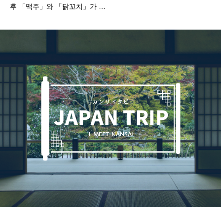
후 「맥주」와 「닭꼬치」가 단
골 메뉴! 그 지역의 학생이나 사
회인에게 인기 있는 닭꼬치집 3
선!