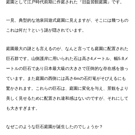
庭園として江戸時代前期に作庭された『旧益習館庭園』です。
一見、典型的な池泉回遊式庭園に見えますが、そこには幾つもの
これは何だ？という謎が隠されています。
庭園最大の謎とも言えるのが、なんと言っても庭園に配置された
巨石群です。山側護岸に用いられた石は高さ4メートル、幅5.8メ
ートルの巨石であり日本最大級の大きさで圧倒的な存在感を放っ
ています。また庭園の西側には高さ4mの石灯篭がそびえるにも
驚かされます。これらの巨石は、庭園に変化を与え、景観をより
美しく見せるために配置され違和感はないのですが、それにして
も大きすぎます。
なぜこのような巨石庭園が誕生したのでしょうか？