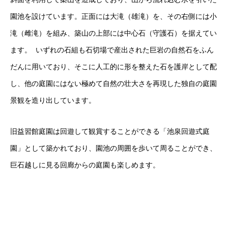
園池を設けています。正面には大滝（雄滝）を、その右側には小
滝（雌滝）を組み、築山の上部には中心石（守護石）を据えてい
ます。 いずれの石組も石切場で産出された巨岩の自然石をふん
だんに用いており、そこに人工的に形を整えた石を護岸として配
し、他の庭園にはない極めて自然の壮大さを再現した独自の庭園
景観を造り出しています。
旧益習館庭園は回遊して観賞することができる「池泉回遊式庭
園」として築かれており、園池の周囲を歩いて周ることができ、
巨石越しに見る回廊からの庭園も楽しめます。