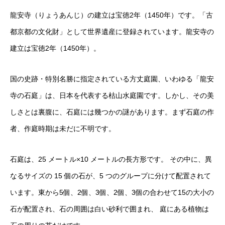
龍安寺（りょうあんじ）の建立は宝徳2年（1450年）です。「古
都京都の文化財」として世界遺産に登録されています。龍安寺の
建立は宝徳2年（1450年）。
国の史跡・特別名勝に指定されている方丈庭園、いわゆる「龍安
寺の石庭」は、日本を代表する枯山水庭園です。しかし、その美
しさとは裏腹に、石庭には幾つかの謎があります。まず石庭の作
者、作庭時期は未だに不明です。
石庭は、25 メートル×10 メートルの長方形です。 その中に、異
なるサイズの 15 個の石が、5 つのグループに分けて配置されて
います。東から5個、2個、3個、2個、3個の合わせて15の大小の
石が配置され、石の周囲は白い砂利で囲まれ、 庭にある植物は