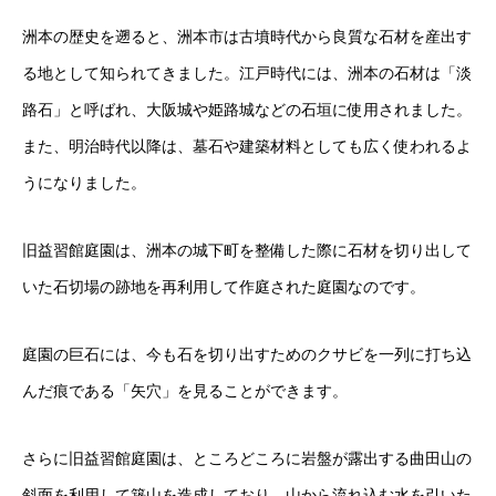
洲本の歴史を遡ると、洲本市は古墳時代から良質な石材を産出す
る地として知られてきました。江戸時代には、洲本の石材は「淡
路石」と呼ばれ、大阪城や姫路城などの石垣に使用されました。
また、明治時代以降は、墓石や建築材料としても広く使われるよ
うになりました。
旧益習館庭園は、洲本の城下町を整備した際に石材を切り出して
いた石切場の跡地を再利用して作庭された庭園なのです。
庭園の巨石には、今も石を切り出すためのクサビを一列に打ち込
んだ痕である「矢穴」を見ることができます。
さらに旧益習館庭園は、ところどころに岩盤が露出する曲田山の
斜面を利用して築山を造成しており、山から流れ込む水を引いた