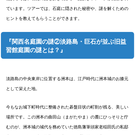
ています。ツアーでは、石庭に隠された秘密や、謎を解くための
ヒントを教えてもらうことができます。
『関西名庭園の謎②淡路島・巨石が並ぶ旧益
習館庭園の謎とは？』
淡路島の中央東岸に位置する洲本は、江戸時代に洲本城のお膝元
として栄えた地。
今もなお城下町時代に整備された碁盤目状の町割が残る、美しい
場所です。この洲本の曲田山（まがたやま）の麓にひっそりと佇
むのが、洲本城の城代を務めていた徳島藩筆頭家老稲田氏の私邸